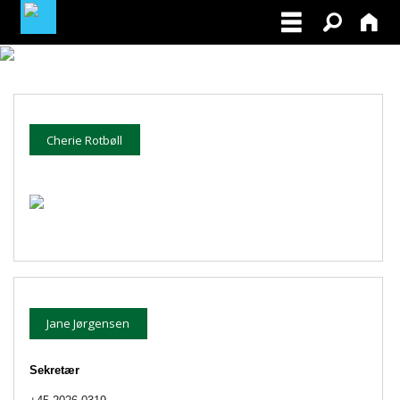
BLIV MEDLEM
MIN PROFIL / TILMELDINGER
Cherie Rotbøll
FACEBOOK
🔒
Jane Jørgensen
Sekretær