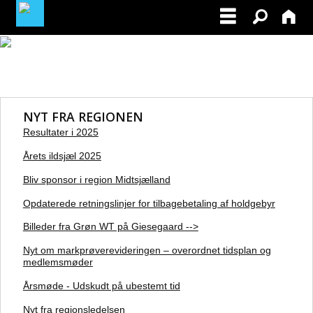
BLIV MEDLEM
MIN PROFIL / TILMELDINGER
NYT FRA REGIONEN
FACEBOOK
Resultater i 2025
Årets ildsjæl 2025
🔒
Bliv sponsor i region Midtsjælland
Opdaterede retningslinjer for tilbagebetaling af holdgebyr
Billeder fra Grøn WT på Giesegaard -->
Nyt om markprøverevideringen – overordnet tidsplan og
medlemsmøder
Årsmøde - Udskudt på ubestemt tid
Nyt fra regionsledelsen