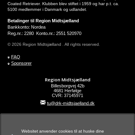
Coated Retriever. Klubben blev stiftet i 1959 og har p.t. ca.
5100 medlemmer i Danmark og udlandet.
Betalinger til Region Midtsjælland
Bankkonto: Nordea
Reg.nr.: 2280 Konto.nr.: 2551 520970
© 2026 Region Midtsjælland . All rights reserved.
FAQ
Sponsorer
Region Midtsjælland
Billesborgvej 42b
4681 Herfølge
CVR: 37145971
tu@drk-midtsjaelland.dk
Online betaling:
Der kan betales med: Dankort, VISA, VISA/Dankort, VISA
Websitet anvender cookies til at huske dine
Electron, MasterCard, Mobilepay